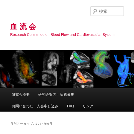
メ
サ
イ
ブ
検
ン
コ
索
コ
ン
血 流 会
ン
テ
Research Committee on Blood Flow and Cardiovascular System
テ
ン
ン
ツ
ツ
へ
へ
移
移
動
動
メ
研究会概要
研究会案内・演題募集
イ
ン
お問い合わせ・入会申し込み
FAQ
リンク
メ
ニ
ュ
月別アーカイブ:
2014年6月
ー