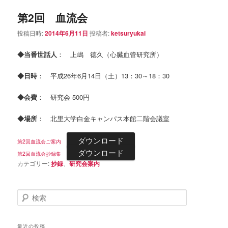
第2回 血流会
投稿日時:
2014年6月11日
投稿者:
ketsuryukai
◆当番世話人
： 上嶋 徳久（心臓血管研究所）
◆日時
： 平成26年6月14日（土）13：30～18：30
◆会費
： 研究会 500円
◆場所
： 北里大学白金キャンパス本館二階会議室
ダウンロード
第2回血流会ご案内
ダウンロード
第2回血流会抄録集
カテゴリー:
抄録
、
研究会案内
検
索
最近の投稿